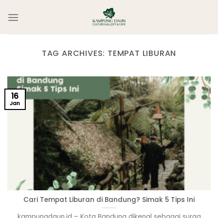
Skip
to
content
TAG ARCHIVES:
TEMPAT LIBURAN
16
Jan
Cari Tempat Liburan di Bandung? Simak 5 Tips Ini
kampungdaun.id – Kota Bandung dikenal sebagai surga