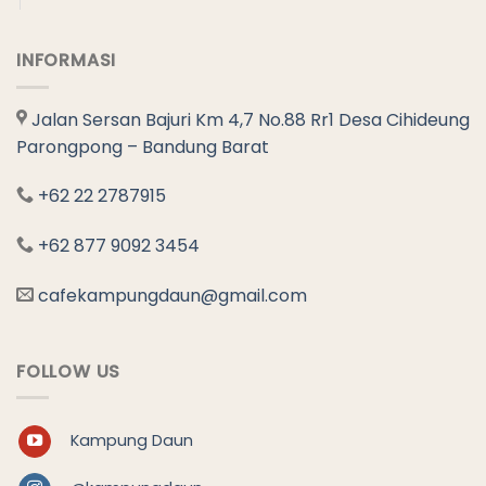
INFORMASI
Jalan Sersan Bajuri Km 4,7 No.88 Rr1 Desa Cihideung
Parongpong – Bandung Barat
+62 22 2787915
+62 877 9092 3454
cafekampungdaun@gmail.com
FOLLOW US
Kampung Daun