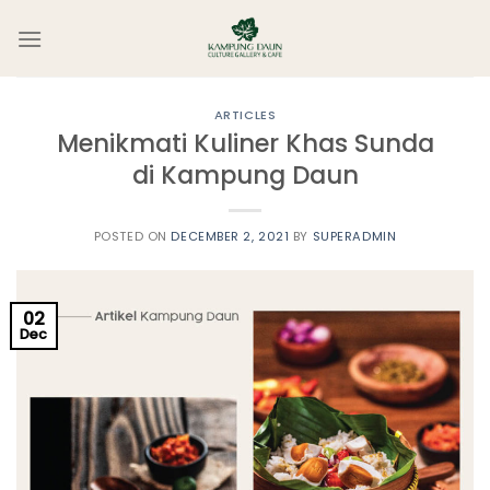
Skip
to
content
ARTICLES
Menikmati Kuliner Khas Sunda
di Kampung Daun
POSTED ON
DECEMBER 2, 2021
BY
SUPERADMIN
02
Dec