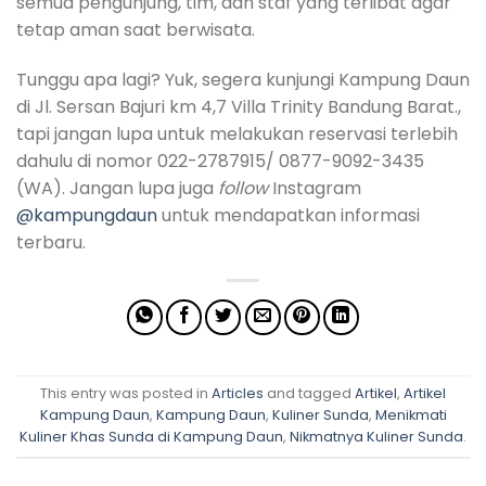
semua pengunjung, tim, dan staf yang terlibat agar
tetap aman saat berwisata.
Tunggu apa lagi? Yuk, segera kunjungi Kampung Daun
di Jl. Sersan Bajuri km 4,7 Villa Trinity Bandung Barat.,
tapi jangan lupa untuk melakukan reservasi terlebih
dahulu di nomor 022-2787915/ 0877-9092-3435
(WA). Jangan lupa juga
follow
Instagram
@kampungdaun
untuk mendapatkan informasi
terbaru.
This entry was posted in
Articles
and tagged
Artikel
,
Artikel
Kampung Daun
,
Kampung Daun
,
Kuliner Sunda
,
Menikmati
Kuliner Khas Sunda di Kampung Daun
,
Nikmatnya Kuliner Sunda
.