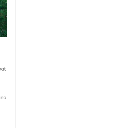
pat
ana